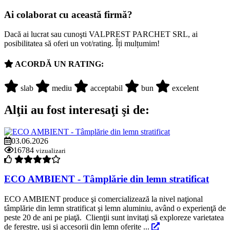
Ai colaborat cu această firmă?
Dacă ai lucrat sau cunoşti VALPREST PARCHET SRL, ai
posibilitatea să oferi un vot/rating. Îți mulțumim!
ACORDĂ UN RATING:
slab
mediu
acceptabil
bun
excelent
Alţii au fost interesaţi şi de:
03.06.2026
16784
vizualizari
ECO AMBIENT - Tâmplărie din lemn stratificat
ECO AMBIENT produce şi comercializează la nivel naţional
tâmplărie din lemn stratificat şi lemn aluminiu, având o experienţă de
peste 20 de ani pe piaţă. Clienţii sunt invitaţi să exploreze varietatea
de ferestre, uşi şi accesorii din lemn oferite ...