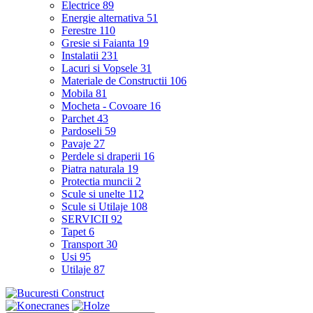
Electrice
89
Energie alternativa
51
Ferestre
110
Gresie si Faianta
19
Instalatii
231
Lacuri si Vopsele
31
Materiale de Constructii
106
Mobila
81
Mocheta - Covoare
16
Parchet
43
Pardoseli
59
Pavaje
27
Perdele si draperii
16
Piatra naturala
19
Protectia muncii
2
Scule si unelte
112
Scule si Utilaje
108
SERVICII
92
Tapet
6
Transport
30
Usi
95
Utilaje
87