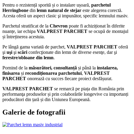
Pentru o rezistență sporită și o instalare ușoară,
parchetul
Herringbone
din
lemn natural de stejar
este alegerea corectă.
Acesta oferă un aspect clasic şi impunător, specific lemnului masiv.
Parchetul stratificat de la
Chevron
poate fi achiziționat în diferite
nuanțe, iar echipa
VALPREST PARCHET
se ocupă de montajul
și întreținerea acestuia.
Pe lângă gama variată de parchet,
VALPREST PARCHET
oferă
şi
uşi
şi
scări
confecţionate din lemn de diverse esenţe, dar şi
ferestre/obloane
din lemn
.
Pornind de la
măsurători, consultanță
și până la
instalarea,
finisarea
și
recondiționarea parchetului
,
VALPREST
PARCHET
onorează cu succes fiecare proiect desfășurat.
VALPREST PARCHET
se remarcă pe piața din România prin
performanţa produselor și prin colaborările longevive cu importanți
producători din țară și din Uniunea Europeană.
Galerie de fotografii