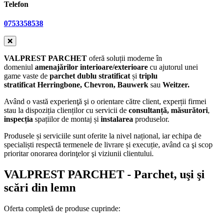
Telefon
0753358538
VALPREST PARCHET
oferă soluții moderne în
domeniul
amenajărilor interioare/exterioare
cu ajutorul unei
game vaste de
parchet
dublu stratificat
și
triplu
stratificat Herringbone, Chevron,
Bauwerk
sau
Weitzer.
Având o vastă experienţă şi o orientare către client, experții firmei
stau la dispoziția clienților cu servicii de
consultanță, măsurători
,
inspecția
spațiilor de montaj și
instalarea
produselor.
Produsele și serviciile sunt oferite la nivel național, iar echipa de
specialiști respectă termenele de livrare și execuție, având ca şi scop
prioritar onorarea dorinţelor şi viziunii clientului.
VALPREST PARCHET
- Parchet, uşi şi
scări din lemn
Oferta completă de produse cuprinde: