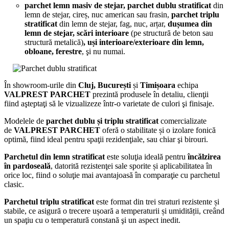
parchet lemn masiv de stejar, parchet dublu stratificat
din
lemn de stejar, cireș, nuc american sau frasin,
parchet triplu
stratificat
din lemn de stejar, fag, nuc, arțar,
dușumea din
lemn de stejar, scări interioare
(pe structură de beton sau
structură metalică)
, uși interioare/exterioare din lemn,
obloane, ferestre
, şi nu numai.
În showroom-urile din
Cluj, București
și
Timișoara
echipa
VALPREST PARCHET
prezintă produsele în detaliu, clienţii
fiind aşteptaţi să le vizualizeze într-o varietate de culori şi finisaje.
Modelele de
parchet dublu și triplu stratificat
comercializate
de
VALPREST PARCHET
oferă o stabilitate și o izolare fonică
optimă, fiind ideal pentru spaţii rezidenţiale, sau chiar şi birouri.
Parchetul din lemn stratificat
este soluţia ideală pentru
încălzirea
în pardoseală
, datorită rezistenţei sale sporite și aplicabilitatea în
orice loc, fiind o soluţie mai avantajoasă în comparaţie cu parchetul
clasic.
Parchetul triplu stratificat
este format din trei straturi rezistente și
stabile, ce asigură o trecere ușoară a temperaturii și umidității, creând
un spaţiu cu o temperatură constană şi un aspect inedit.