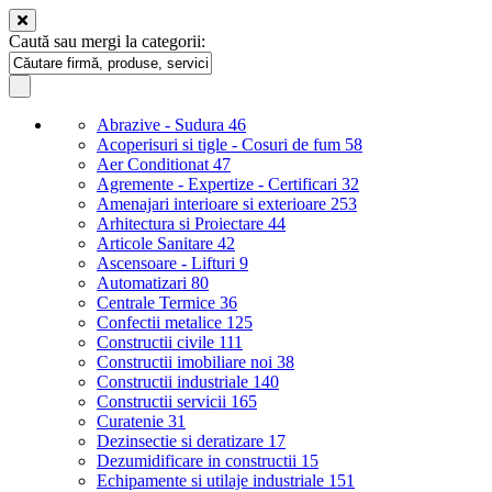
Caută sau mergi la categorii:
Abrazive - Sudura
46
Acoperisuri si tigle - Cosuri de fum
58
Aer Conditionat
47
Agremente - Expertize - Certificari
32
Amenajari interioare si exterioare
253
Arhitectura si Proiectare
44
Articole Sanitare
42
Ascensoare - Lifturi
9
Automatizari
80
Centrale Termice
36
Confectii metalice
125
Constructii civile
111
Constructii imobiliare noi
38
Constructii industriale
140
Constructii servicii
165
Curatenie
31
Dezinsectie si deratizare
17
Dezumidificare in constructii
15
Echipamente si utilaje industriale
151