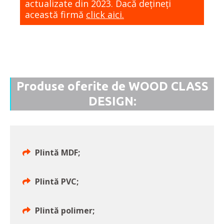
actualizate din 2023. Dacă dețineți
această firmă
click aici.
Produse oferite de WOOD CLASS
DESIGN:
Plintă MDF;
Plintă PVC;
Plintă polimer;