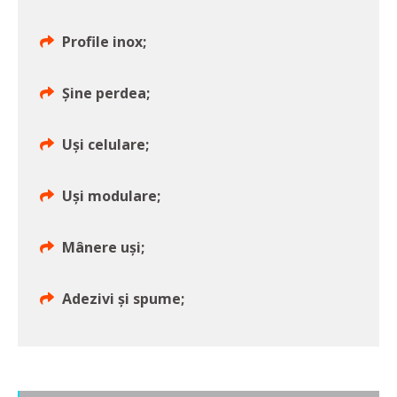
Profile inox;
Șine perdea;
Uși celulare;
Uși modulare;
Mânere uși;
Adezivi și spume;