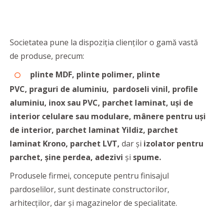
Societatea pune la dispoziția clienților o gamă vastă
de produse, precum:
plinte
MDF
, plinte polimer,
plinte
PVC
,
praguri de aluminiu,
pardoseli vinil, profile
aluminiu, inox sau PVC,
parchet laminat,
uși de
interior celulare
sau
modulare,
mânere pentru uși
de interior, parchet laminat Yildiz, parchet
laminat Krono, parchet LVT,
dar și
izolator pentru
parchet, șine perdea, adezivi
și
spume.
Produsele firmei, concepute pentru finisajul
pardoselilor, sunt destinate constructorilor,
arhitecților, dar și magazinelor de specialitate.