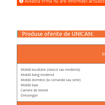
Această firmă nu are informaţii actualiz
Produse oferite de UNICAN:
M
Mobilă bucătărie (clasică sau modernă)
Mobilă living modernă
Mobilă dormitor (la comandă sau serie)
Mobilă baie
Camere de tineret
Dressinguri