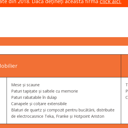
ate din 2018. Dacă dețineți această firmă
click aici.
obilier
Mese și scaune
T
Paturi tapițate și saltele cu memorie
P
Paturi rabatabile în dulap
C
Canapele și colțare extensibile
Blaturi de quartz și compozit pentru bucătării, distribuite
de electrocasnice Teka, Franke și Hotpoint Ariston