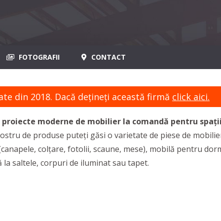
FOTOGRAFII
CONTACT
ate din 2018. Dacă dețineți această firmă
click aici.
oiecte moderne de mobilier la comandă pentru spații re
ostru de produse puteți găsi o varietate de piese de mobilier 
canapele, colțare, fotolii, scaune, mese), mobilă pentru dorm
 la saltele, corpuri de iluminat sau tapet.