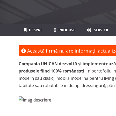
DESPRE
PRODUSE
SERVICII
Această firmă nu are informaţii actualiz
Compania UNICAN dezvoltă și implementează pr
produsele fiind 100% românești.
În portofoliul n
modern sau clasic), mobilă modernă pentru living (
tapițate sau rabatabile în dulap, dressinguri), până