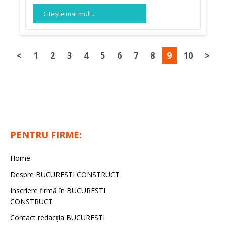
Citeşte mai mult...
<
1
2
3
4
5
6
7
8
9
10
>
PENTRU FIRME:
Home
Despre BUCURESTI CONSTRUCT
Inscriere firmă în BUCURESTI
CONSTRUCT
Contact redacţia BUCURESTI